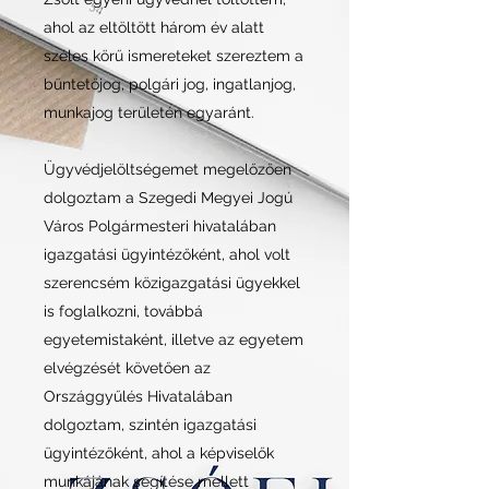
ahol az eltöltött három év alatt
széles körű ismereteket szereztem a
büntetőjog, polgári jog, ingatlanjog,
munkajog területén egyaránt.
Ügyvédjelöltségemet megelőzően
dolgoztam a Szegedi Megyei Jogú
Város Polgármesteri hivatalában
igazgatási ügyintézőként, ahol volt
szerencsém közigazgatási ügyekkel
is foglalkozni, továbbá
egyetemistaként, illetve az egyetem
elvégzését követően az
Országgyűlés Hivatalában
dolgoztam, szintén igazgatási
ügyintézőként, ahol a képviselők
munkájának segítése mellett