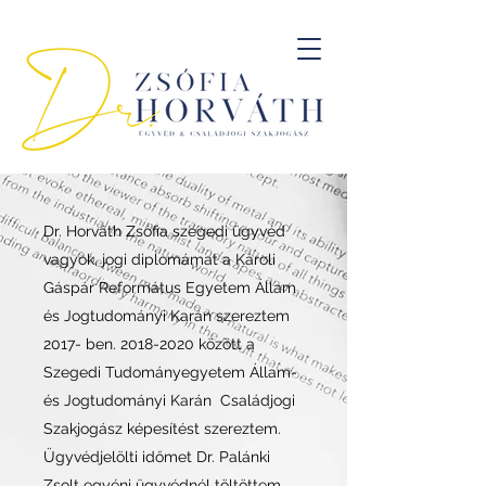
Dr. Horváth Zsófia szegedi ügyvéd
vagyok, jogi diplomámat a Károli
Gáspár Református Egyetem Állam
és Jogtudományi Karán szereztem
2017- ben.
2018-2020
között a
Szegedi Tudományegyetem Állam-
és Jogtudományi Karán Családjogi
Szakjogász képesítést szereztem.
Ügyvédjelölti időmet Dr. Palánki
Zsolt egyéni ügyvédnél töltöttem,