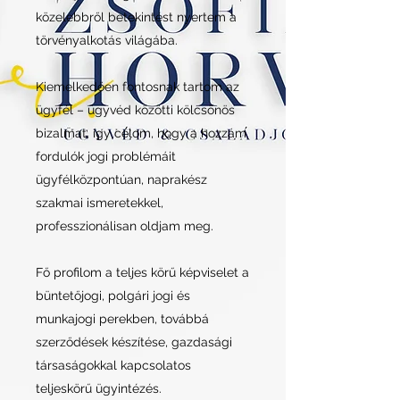
közelebbről betekintést nyertem a
törvényalkotás világába.
Kiemelkedően fontosnak tartom az
ügyfél – ügyvéd közötti kölcsönös
bizalmat, így célom, hogy a hozzám
fordulók jogi problémáit
ügyfélközpontúan, naprakész
szakmai ismeretekkel,
professzionálisan oldjam meg.
Fő profilom a teljes körű képviselet a
büntetőjogi, polgári jogi és
munkajogi perekben, továbbá
szerződések készítése, gazdasági
társaságokkal kapcsolatos
teljeskörű ügyintézés.