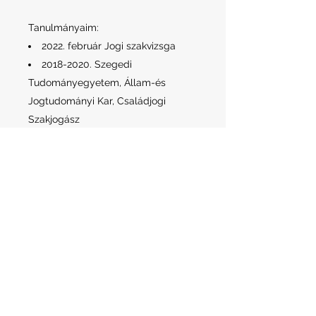
Tanulmányaim:
2022. február Jogi szakvizsga
2018-2020
. Szegedi
Tudományegyetem, Állam-és
Jogtudományi Kar, Családjogi
Szakjogász
2012-2017
. Károli Gáspár
Református Egyetem, Állam -és
Jogtudományi Kar, Jogász szak
Eredményeim:
2019 - Szegedi Ügyvédi Kamara
Perbeszédverseny II. hely